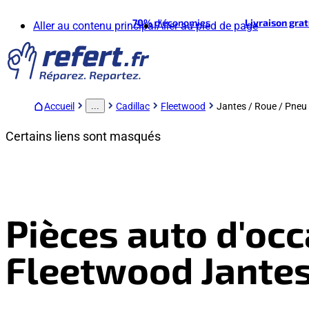
70%
d'économies
Livraison gra
Aller au contenu principal
Aller au pied de page
Accueil
Cadillac
Fleetwood
Jantes / Roue / Pneu
...
Certains liens sont masqués
Pièces auto d'occ
Fleetwood Jantes