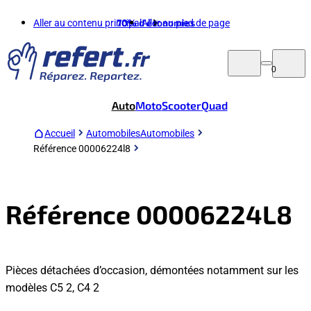
Aller au contenu principal
70%
d'économies
Aller au pied de page
0
Auto
Moto
Scooter
Quad
Accueil
Automobiles
Automobiles
Référence 00006224l8
Référence 00006224L8
Pièces détachées d’occasion, démontées notamment sur les
modèles C5 2, C4 2