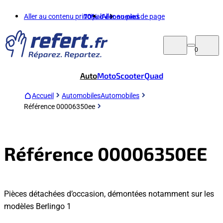
Aller au contenu principal
70%
d'économies
Aller au pied de page
0
Auto
Moto
Scooter
Quad
Accueil
Automobiles
Automobiles
Référence 00006350ee
Référence 00006350EE
Pièces détachées d’occasion, démontées notamment sur les
modèles Berlingo 1