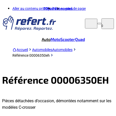
Aller au contenu principal
70%
d'économies
Aller au pied de page
0
Auto
Moto
Scooter
Quad
Accueil
Automobiles
Automobiles
Référence 00006350eh
Référence 00006350EH
Pièces détachées d’occasion, démontées notamment sur les
modèles C-crosser