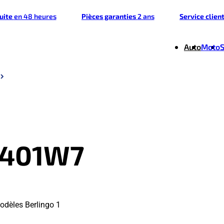
tuite
en 48 heures
Pièces garanties
2 ans
Service clien
Auto
Moto
7401W7
odèles Berlingo 1