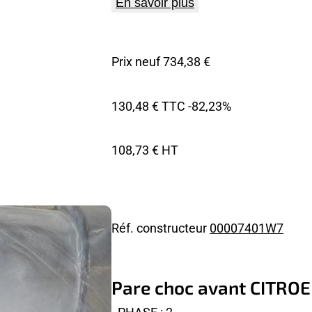
En savoir plus
Prix neuf 734,38 €
130,48 € TTC
-82,23%
108,73 € HT
Réf. constructeur
00007401W7
Pare choc avant CITRO
- PHASE : 2