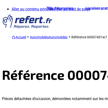
70%
d'économies
Livraison gra
Aller au contenu principal
Aller au pied de page
Accueil
Automobiles
Automobiles
Référence 00007401w7
Référence 0000
Pièces détachées d’occasion, démontées notamment sur les m