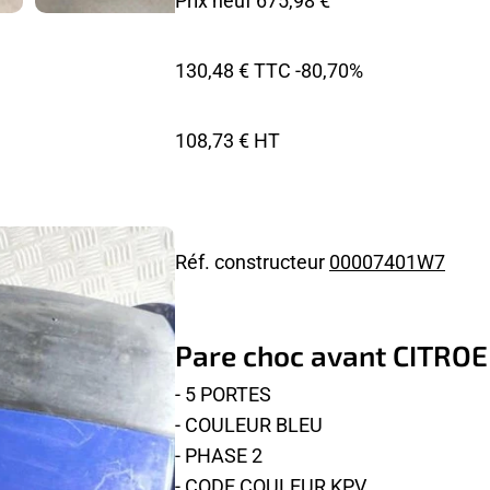
Prix neuf 675,98 €
130,48 € TTC
-80,70%
108,73 € HT
Réf. constructeur
00007401W7
Pare choc avant CITRO
- 5 PORTES
- COULEUR BLEU
- PHASE 2
- CODE COULEUR KPV