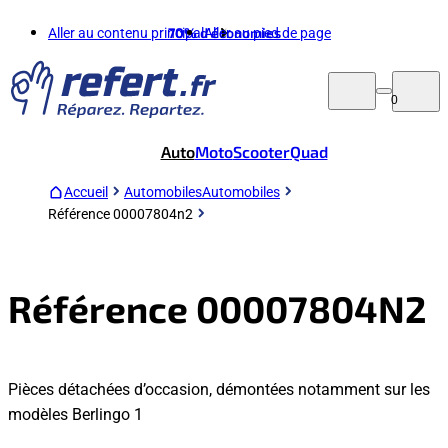
Aller au contenu principal
70%
d'économies
Aller au pied de page
0
Auto
Moto
Scooter
Quad
Accueil
Automobiles
Automobiles
Référence 00007804n2
Référence 00007804N2
Pièces détachées d’occasion, démontées notamment sur les
modèles Berlingo 1