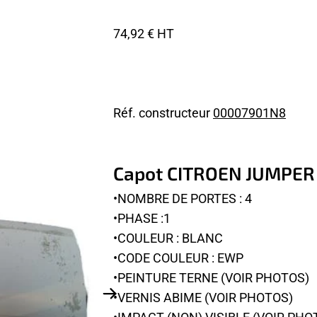
74,92 € HT
Réf. constructeur
00007901N8
Capot CITROEN JUMPER
•NOMBRE DE PORTES : 4
•PHASE :1
•COULEUR : BLANC
•CODE COULEUR : EWP
•PEINTURE TERNE (VOIR PHOTOS)
•VERNIS ABIME (VOIR PHOTOS)
•IMPACT (NON) VISIBLE (VOIR PHO