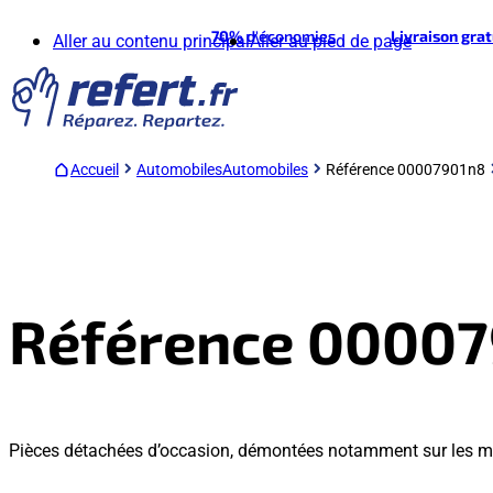
70%
d'économies
Livraison gra
Aller au contenu principal
Aller au pied de page
Accueil
Automobiles
Automobiles
Référence 00007901n8
Référence 0000
Pièces détachées d’occasion, démontées notamment sur les 