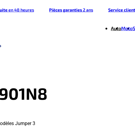
tuite
en 48 heures
Pièces garanties
2 ans
Service clien
Auto
Moto
7901N8
modèles Jumper 3