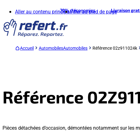
70%
d'économies
Livraison gra
Aller au contenu principal
Aller au pied de page
Accueil
Automobiles
Automobiles
Référence 02z911024k
Référence 02Z91
Pièces détachées d’occasion, démontées notamment sur les mod