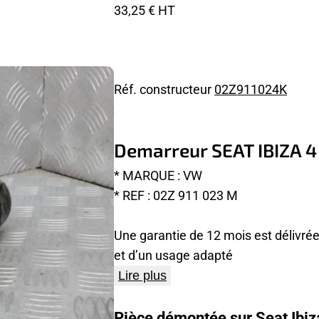
33,25 € HT
Réf. constructeur
02Z911024K
Demarreur SEAT IBIZA 4
* MARQUE : VW
* REF : 02Z 911 023 M
Une garantie de 12 mois est délivrée
et d’un usage adapté
Lire plus
Pièce démontée sur Seat Ibiza