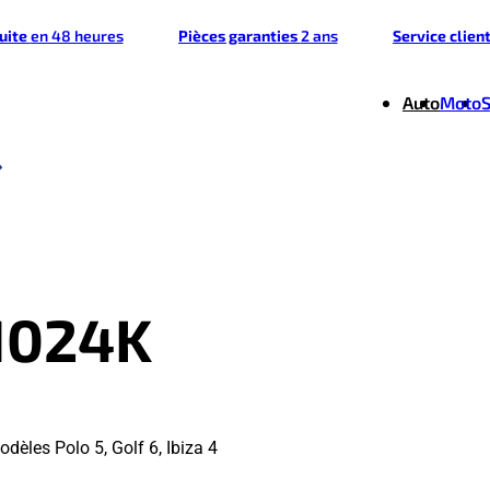
tuite
en 48 heures
Pièces garanties
2 ans
Service clien
Auto
Moto
1024K
èles Polo 5, Golf 6, Ibiza 4