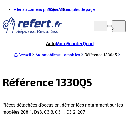
Aller au contenu principal
70%
d'économies
Aller au pied de page
0
Auto
Moto
Scooter
Quad
Accueil
Automobiles
Automobiles
Référence 1330q5
Référence 1330Q5
Pièces détachées d’occasion, démontées notamment sur les
modèles 208 1, Ds3, C3 3, C3 1, C3 2, 207