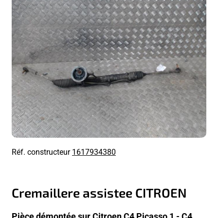
Réf. constructeur
1617934380
Cremaillere assistee CITROEN
Pièce démontée sur Citroen C4 Picasso 1 - C4