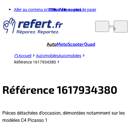
Aller au contenu principal
70%
d'économies
Aller au pied de page
0
Auto
Moto
Scooter
Quad
Accueil
Automobiles
Automobiles
Référence 1617934380
Référence 1617934380
Pièces détachées d’occasion, démontées notamment sur les
modèles C4 Picasso 1