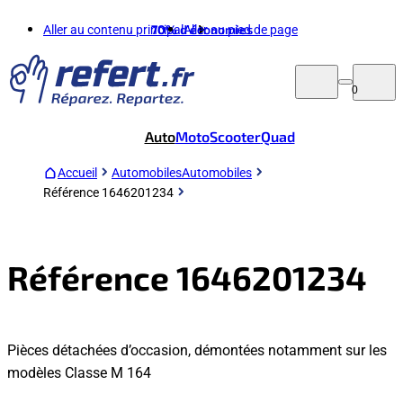
Aller au contenu principal
70%
d'économies
Aller au pied de page
0
Auto
Moto
Scooter
Quad
Accueil
Automobiles
Automobiles
Référence 1646201234
Référence 1646201234
Pièces détachées d’occasion, démontées notamment sur les
modèles Classe M 164