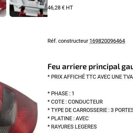
46,28 € HT
Réf. constructeur
169820096464
Feu arriere principal g
* PRIX AFFICHÉ TTC AVEC UNE TV
* PHASE : 1
* COTE : CONDUCTEUR
* TYPE DE CARROSSERIE : 3 PORTE
* PLATINE : AVEC
* RAYURES LEGERES