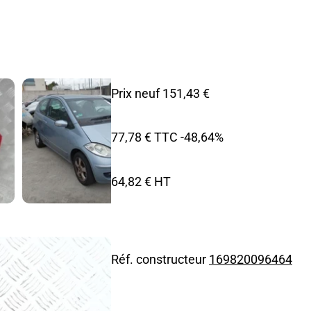
Prix neuf 151,43 €
77,78 € TTC
-48,64%
64,82 € HT
Réf. constructeur
169820096464