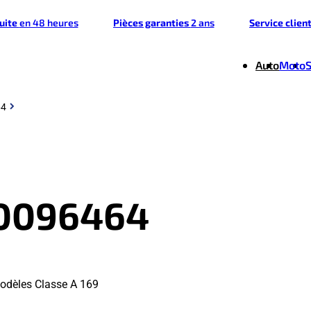
tuite
en 48 heures
Pièces garanties
2 ans
Service clien
Auto
Moto
64
20096464
odèles Classe A 169