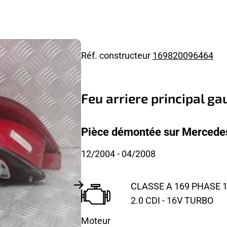
Réf. constructeur
169820096464
Feu arriere principal g
Pièce démontée sur Mercedes
12/2004
- 04/2008
CLASSE A 169 PHASE 1
2.0 CDI - 16V TURBO
Moteur