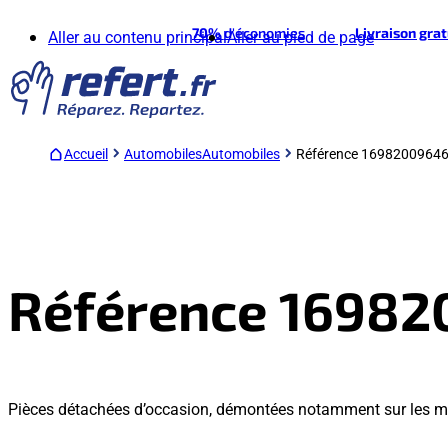
70%
d'économies
Livraison gra
Aller au contenu principal
Aller au pied de page
Accueil
Automobiles
Automobiles
Référence 1698200964
Référence 1698
Pièces détachées d’occasion, démontées notamment sur les m