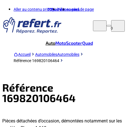
Aller au contenu principal
70%
d'économies
Aller au pied de page
0
Auto
Moto
Scooter
Quad
Accueil
Automobiles
Automobiles
Référence 169820106464
Référence
169820106464
Pièces détachées d’occasion, démontées notamment sur les