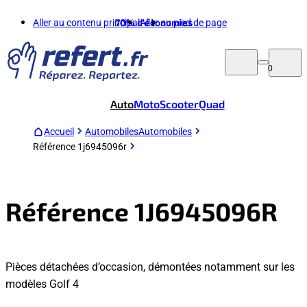
Aller au contenu principal
70%
d'économies
Aller au pied de page
0
Auto
Moto
Scooter
Quad
Accueil
Automobiles
Automobiles
Référence 1j6945096r
Référence 1J6945096R
Pièces détachées d’occasion, démontées notamment sur les
modèles Golf 4