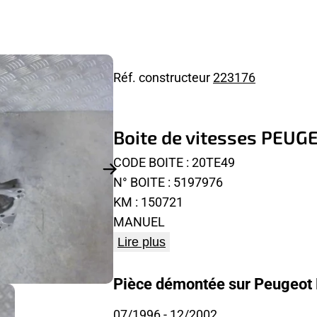
Réf. constructeur
223176
Boite de vitesses PEUG
CODE BOITE : 20TE49
N° BOITE : 5197976
KM : 150721
MANUEL
Lire plus
Pièce démontée sur Peugeot P
07/1996
- 12/2002