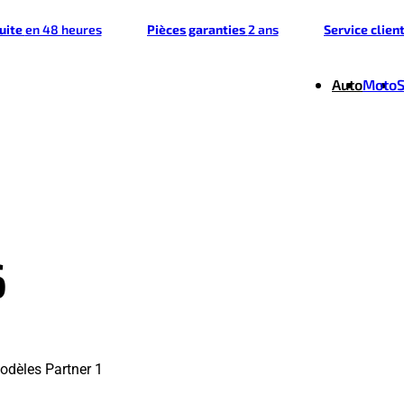
tuite
en 48 heures
Pièces garanties
2 ans
Service clien
Auto
Moto
6
odèles Partner 1