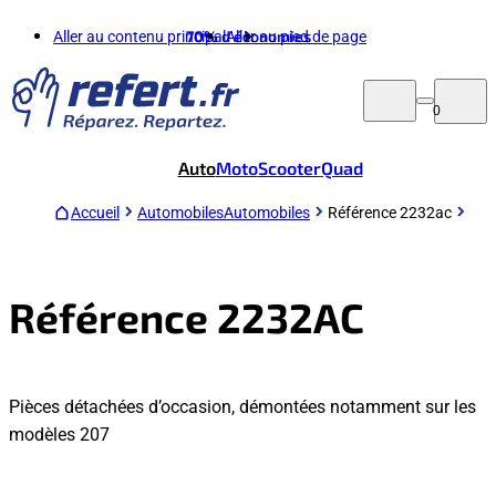
Aller au contenu principal
70%
d'économies
Aller au pied de page
0
Auto
Moto
Scooter
Quad
Accueil
Automobiles
Automobiles
Référence 2232ac
Référence 2232AC
Pièces détachées d’occasion, démontées notamment sur les
modèles 207