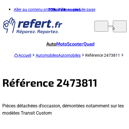
Aller au contenu principal
70%
d'économies
Aller au pied de page
0
Auto
Moto
Scooter
Quad
Accueil
Automobiles
Automobiles
Référence 2473811
Référence 2473811
Pièces détachées d’occasion, démontées notamment sur les
modèles Transit Custom