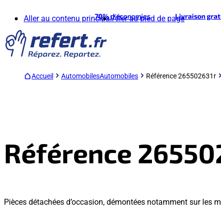
70%
d'économies
Livraison gra
Aller au contenu principal
Aller au pied de page
Accueil
Automobiles
Automobiles
Référence 265502631r
Référence 26550
Pièces détachées d’occasion, démontées notamment sur les m