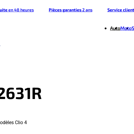
tuite
en 48 heures
Pièces garanties
2 ans
Service clien
Auto
Moto
2631R
odèles Clio 4