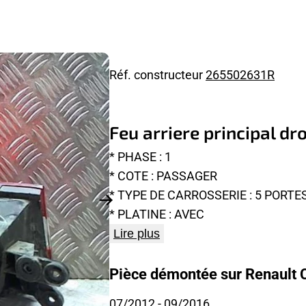
Réf. constructeur
265502631R
Feu arriere principal dr
* PHASE : 1
* COTE : PASSAGER
* TYPE DE CARROSSERIE : 5 PORTE
* PLATINE : AVEC
Lire plus
Pièce démontée sur Renault Cl
07/2012
- 09/2016