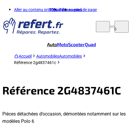
Aller au contenu principal
70%
d'économies
Aller au pied de page
0
Auto
Moto
Scooter
Quad
Accueil
Automobiles
Automobiles
Référence 2g4837461c
Référence 2G4837461C
Pièces détachées d’occasion, démontées notamment sur les
modèles Polo 6