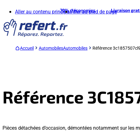
70%
d'économies
Livraison gra
Aller au contenu principal
Aller au pied de page
Accueil
Automobiles
Automobiles
Référence 3c1857507cl
Référence 3C185
Pièces détachées d’occasion, démontées notamment sur les m