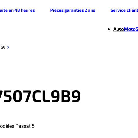
tuite
en 48 heures
Pièces garanties
2 ans
Service clien
Auto
Moto
9b9
7507CL9B9
odèles Passat 5