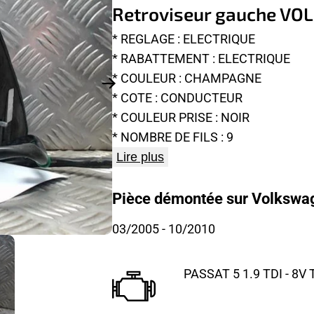
Retroviseur gauche V
* REGLAGE : ELECTRIQUE
* RABATTEMENT : ELECTRIQUE
* COULEUR : CHAMPAGNE
* COTE : CONDUCTEUR
* COULEUR PRISE : NOIR
* NOMBRE DE FILS : 9
Lire plus
Pièce démontée sur Volkswag
03/2005
- 10/2010
PASSAT 5 1.9 TDI - 8V