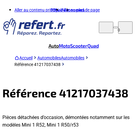
Aller au contenu principal
70%
d'économies
Aller au pied de page
0
Auto
Moto
Scooter
Quad
Accueil
Automobiles
Automobiles
Référence 41217037438
Référence 41217037438
Pièces détachées d’occasion, démontées notamment sur les
modèles Mini 1 R52, Mini 1 R50/r53