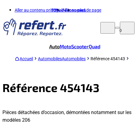
Aller au contenu principal
70%
d'économies
Aller au pied de page
0
Auto
Moto
Scooter
Quad
Accueil
Automobiles
Automobiles
Référence 454143
Référence 454143
Pièces détachées d’occasion, démontées notamment sur les
modèles 206