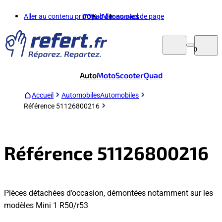
Aller au contenu principal
70%
d'économies
Aller au pied de page
0
Auto
Moto
Scooter
Quad
Accueil
Automobiles
Automobiles
Référence 51126800216
Référence 51126800216
Pièces détachées d’occasion, démontées notamment sur les
modèles Mini 1 R50/r53