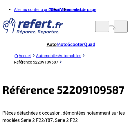
Aller au contenu principal
70%
d'économies
Aller au pied de page
0
Auto
Moto
Scooter
Quad
Accueil
Automobiles
Automobiles
Référence 52209109587
Référence 52209109587
Pièces détachées d’occasion, démontées notamment sur les
modèles Serie 2 F22/f87, Serie 2 F22