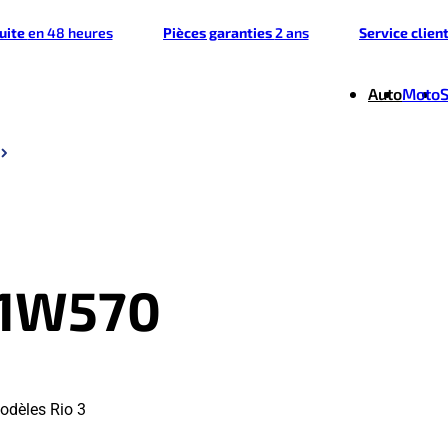
tuite
en 48 heures
Pièces garanties
2 ans
Service clien
Auto
Moto
01W570
odèles Rio 3