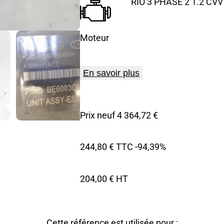
RIO 3 PHASE 2 1.2 CVV
Moteur
En savoir plus
Prix neuf 4 364,72 €
244,80 € TTC
-94,39%
204,00 € HT
Cette référence est utilisée pour :