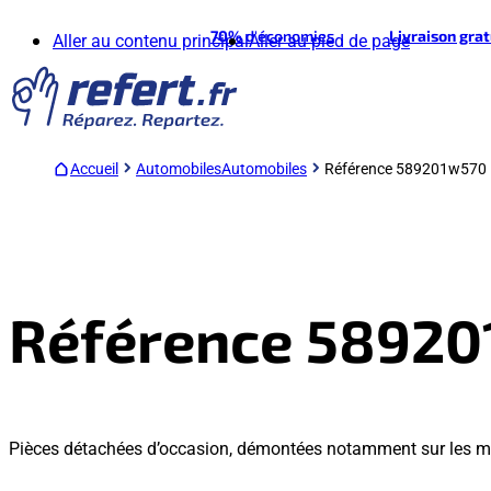
70%
d'économies
Livraison gra
Aller au contenu principal
Aller au pied de page
Accueil
Automobiles
Automobiles
Référence 589201w570
Référence 5892
Pièces détachées d’occasion, démontées notamment sur les m