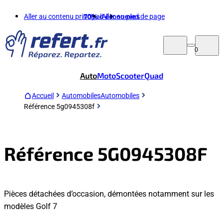
Aller au contenu principal
70%
d'économies
Aller au pied de page
0
Auto
Moto
Scooter
Quad
Accueil
Automobiles
Automobiles
Référence 5g0945308f
Référence 5G0945308F
Pièces détachées d’occasion, démontées notamment sur les
modèles Golf 7