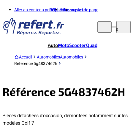
Aller au contenu principal
70%
d'économies
Aller au pied de page
0
Auto
Moto
Scooter
Quad
Accueil
Automobiles
Automobiles
Référence 5g4837462h
Référence 5G4837462H
Pièces détachées d’occasion, démontées notamment sur les
modèles Golf 7