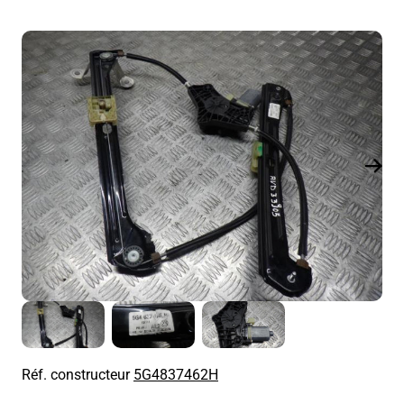
Réf. constructeur
5G4837462H