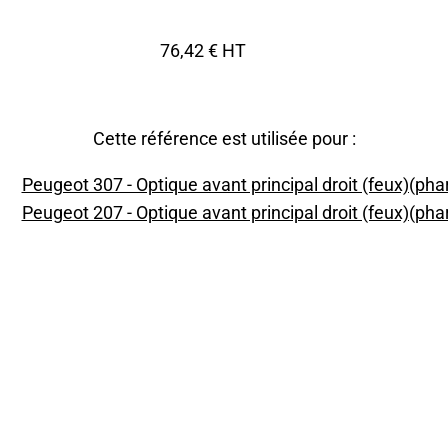
76,42 € HT
Cette référence est utilisée pour :
Peugeot 307 - Optique avant principal droit (feux)(pha
Peugeot 207 - Optique avant principal droit (feux)(pha