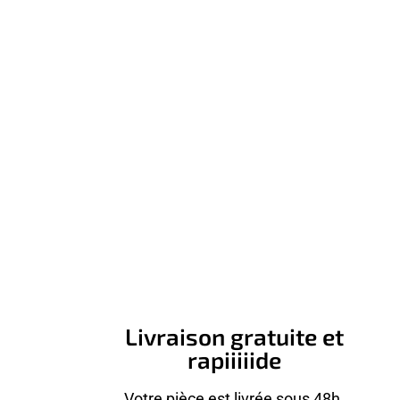
Livraison gratuite et
rapiiiiide
Votre pièce est livrée sous 48h.