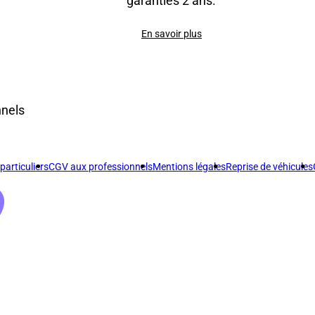
garanties 2 ans.
En savoir plus
nnels
articuliers
CGV aux professionnels
Mentions légales
Reprise de véhicules