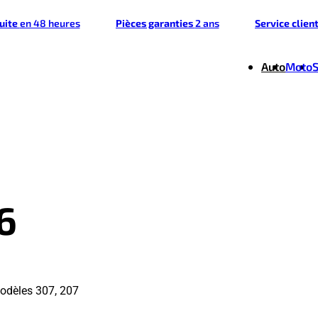
tuite
en 48 heures
Pièces garanties
2 ans
Service clien
Auto
Moto
6
odèles 307, 207