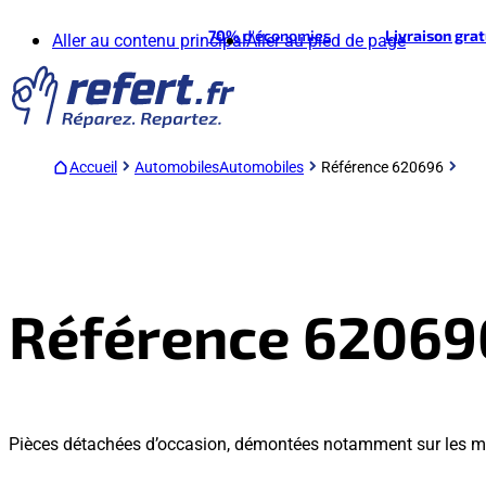
70%
d'économies
Livraison gra
Aller au contenu principal
Aller au pied de page
Accueil
Automobiles
Automobiles
Référence 620696
Référence 62069
Pièces détachées d’occasion, démontées notamment sur les m