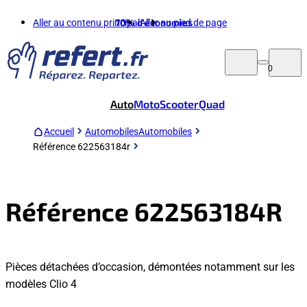
Aller au contenu principal
70%
d'économies
Aller au pied de page
0
Auto
Moto
Scooter
Quad
Accueil
Automobiles
Automobiles
Référence 622563184r
Référence 622563184R
Pièces détachées d’occasion, démontées notamment sur les
modèles Clio 4