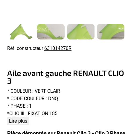
Réf. constructeur
631014270R
Aile avant gauche RENAULT CLIO
3
* COULEUR : VERT CLAIR
* CODE COULEUR : DNQ
* PHASE : 1
*CLIO III : FIXATION 185
Lire plus
Pièce démontée sur Renault Clio 3 - Clio 3 Phase