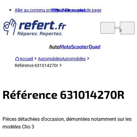
Aller au contenu principal
70%
d'économies
Aller au pied de page
0
Auto
Moto
Scooter
Quad
Accueil
Automobiles
Automobiles
Référence 631014270r
Référence 631014270R
Pièces détachées d’occasion, démontées notamment sur les
modèles Clio 3