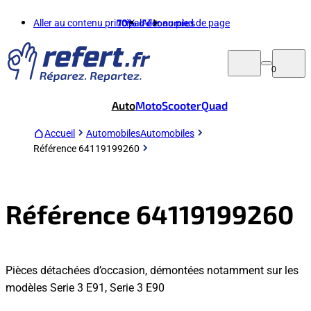
Aller au contenu principal
70%
d'économies
Aller au pied de page
0
Auto
Moto
Scooter
Quad
Accueil
Automobiles
Automobiles
Référence 64119199260
Référence 64119199260
Pièces détachées d’occasion, démontées notamment sur les
modèles Serie 3 E91, Serie 3 E90