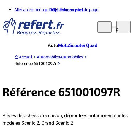
Aller au contenu principal
70%
d'économies
Aller au pied de page
0
Auto
Moto
Scooter
Quad
Accueil
Automobiles
Automobiles
Référence 651001097r
Référence 651001097R
Pièces détachées d’occasion, démontées notamment sur les
modèles Scenic 2, Grand Scenic 2