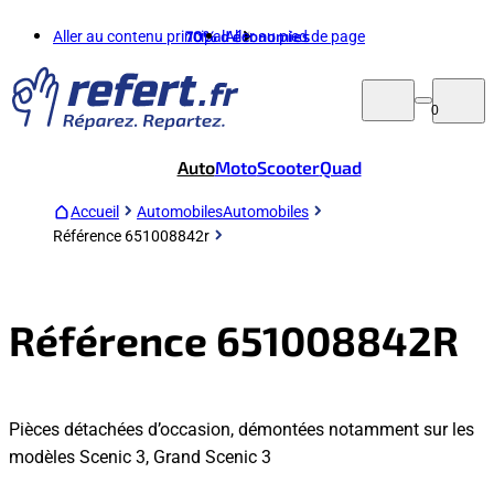
Aller au contenu principal
70%
d'économies
Aller au pied de page
0
Auto
Moto
Scooter
Quad
Accueil
Automobiles
Automobiles
Référence 651008842r
Référence 651008842R
Pièces détachées d’occasion, démontées notamment sur les
modèles Scenic 3, Grand Scenic 3