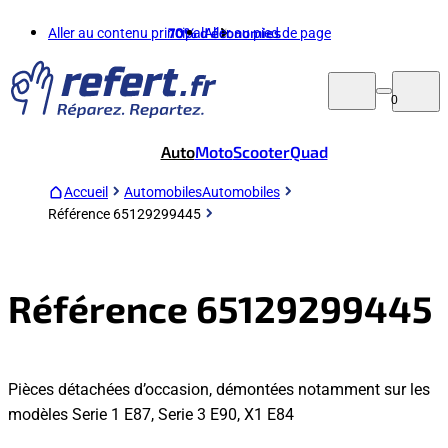
Aller au contenu principal
70%
d'économies
Aller au pied de page
0
Auto
Moto
Scooter
Quad
Accueil
Automobiles
Automobiles
Référence 65129299445
Référence 65129299445
Pièces détachées d’occasion, démontées notamment sur les
modèles Serie 1 E87, Serie 3 E90, X1 E84