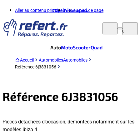
Aller au contenu principal
70%
d'économies
Aller au pied de page
0
Auto
Moto
Scooter
Quad
Accueil
Automobiles
Automobiles
Référence 6j3831056
Référence 6J3831056
Pièces détachées d’occasion, démontées notamment sur les
modèles Ibiza 4