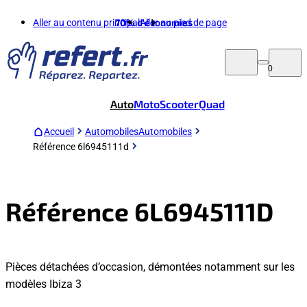
Aller au contenu principal
70%
d'économies
Aller au pied de page
0
Auto
Moto
Scooter
Quad
Accueil
Automobiles
Automobiles
Référence 6l6945111d
Référence 6L6945111D
Pièces détachées d’occasion, démontées notamment sur les
modèles Ibiza 3