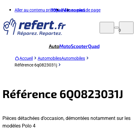
Aller au contenu principal
70%
d'économies
Aller au pied de page
0
Auto
Moto
Scooter
Quad
Accueil
Automobiles
Automobiles
Référence 6q0823031j
Référence 6Q0823031J
Pièces détachées d’occasion, démontées notamment sur les
modèles Polo 4