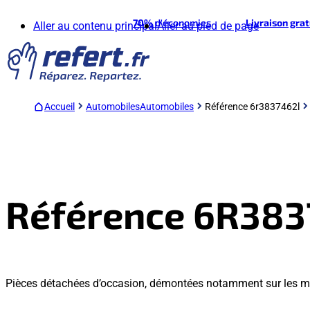
70%
d'économies
Livraison gra
Aller au contenu principal
Aller au pied de page
Accueil
Automobiles
Automobiles
Référence 6r3837462l
Référence 6R38
Pièces détachées d’occasion, démontées notamment sur les m