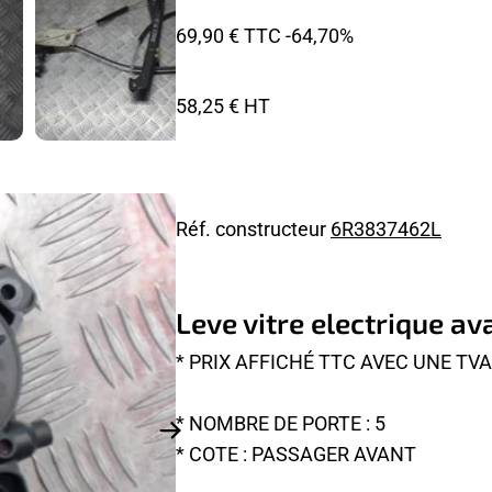
69,90 € TTC
-64,70%
58,25 € HT
Réf. constructeur
6R3837462L
Leve vitre electrique 
* PRIX AFFICHÉ TTC AVEC UNE TV
* NOMBRE DE PORTE : 5
* COTE : PASSAGER AVANT