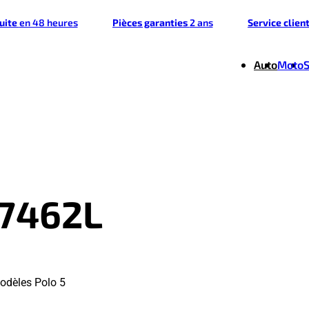
tuite
en 48 heures
Pièces garanties
2 ans
Service clien
Auto
Moto
37462L
odèles Polo 5