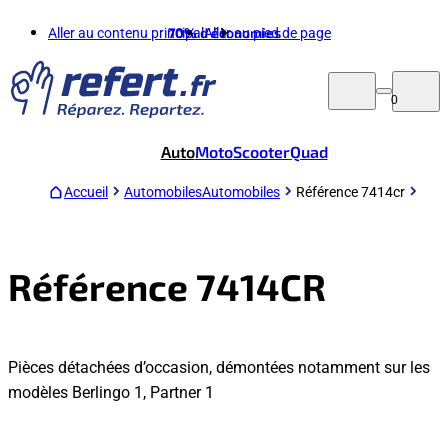
Aller au contenu principal
70%
d'économies
Aller au pied de page
0
Auto
Moto
Scooter
Quad
Accueil
Automobiles
Automobiles
Référence 7414cr
Référence 7414CR
Pièces détachées d’occasion, démontées notamment sur les
modèles Berlingo 1, Partner 1