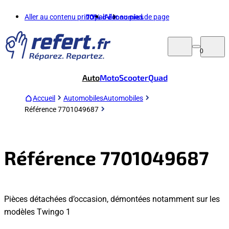
Aller au contenu principal
70%
d'économies
Aller au pied de page
0
Auto
Moto
Scooter
Quad
Accueil
Automobiles
Automobiles
Référence 7701049687
Référence 7701049687
Pièces détachées d’occasion, démontées notamment sur les
modèles Twingo 1