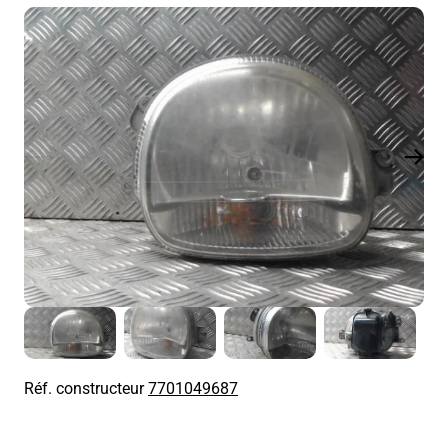
Réf. constructeur
7701049687