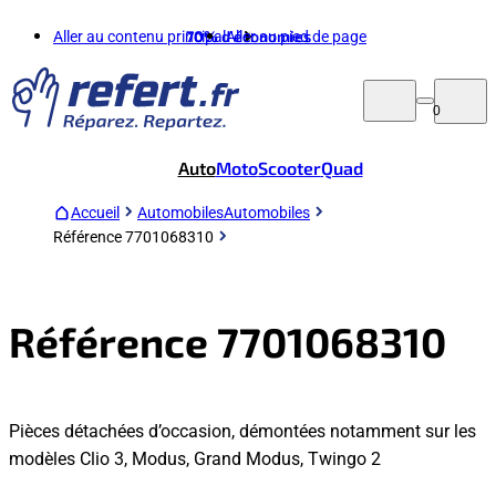
Aller au contenu principal
70%
d'économies
Aller au pied de page
0
Auto
Moto
Scooter
Quad
Accueil
Automobiles
Automobiles
Référence 7701068310
Référence 7701068310
Pièces détachées d’occasion, démontées notamment sur les
modèles Clio 3, Modus, Grand Modus, Twingo 2