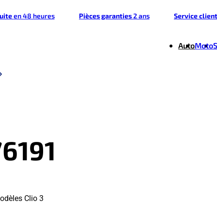
tuite
en 48 heures
Pièces garanties
2 ans
Service clien
Auto
Moto
76191
odèles Clio 3