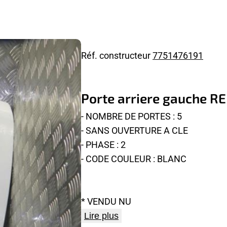
Réf. constructeur
7751476191
Porte arriere gauche R
- NOMBRE DE PORTES : 5
- SANS OUVERTURE A CLE
- PHASE : 2
- CODE COULEUR : BLANC
* VENDU NU
Lire plus