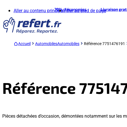
70%
d'économies
Livraison gra
Aller au contenu principal
Aller au pied de page
Accueil
Automobiles
Automobiles
Référence 7751476191
Référence 77514
Pièces détachées d’occasion, démontées notamment sur les m