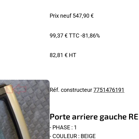
Prix neuf 547,90 €
99,37 € TTC
-81,86%
82,81 € HT
Réf. constructeur
7751476191
Porte arriere gauche R
- PHASE : 1
- COULEUR : BEIGE