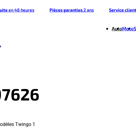
tuite
en 48 heures
Pièces garanties
2 ans
Service clien
Auto
Moto
97626
modèles Twingo 1