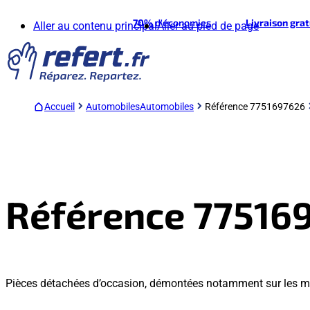
70%
d'économies
Livraison gra
Aller au contenu principal
Aller au pied de page
Accueil
Automobiles
Automobiles
Référence 7751697626
Référence 77516
Pièces détachées d’occasion, démontées notamment sur les 