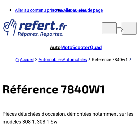
Aller au contenu principal
70%
d'économies
Aller au pied de page
0
Auto
Moto
Scooter
Quad
Accueil
Automobiles
Automobiles
Référence 7840w1
Référence 7840W1
Pièces détachées d’occasion, démontées notamment sur les
modèles 308 1, 308 1 Sw