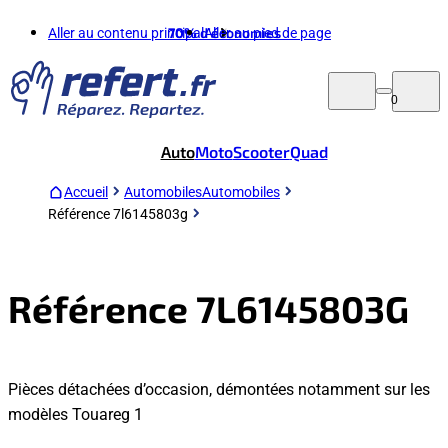
Aller au contenu principal
70%
d'économies
Aller au pied de page
0
Auto
Moto
Scooter
Quad
Accueil
Automobiles
Automobiles
Référence 7l6145803g
Référence 7L6145803G
Pièces détachées d’occasion, démontées notamment sur les
modèles Touareg 1