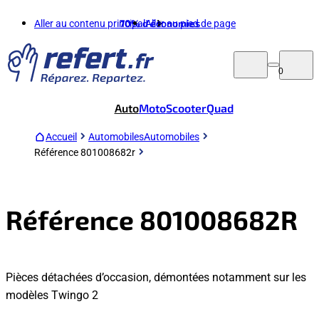
Aller au contenu principal
70%
d'économies
Aller au pied de page
0
Auto
Moto
Scooter
Quad
Accueil
Automobiles
Automobiles
Référence 801008682r
Référence 801008682R
Pièces détachées d’occasion, démontées notamment sur les
modèles Twingo 2