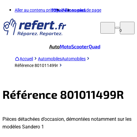
Aller au contenu principal
70%
d'économies
Aller au pied de page
0
Auto
Moto
Scooter
Quad
Accueil
Automobiles
Automobiles
Référence 801011499r
Référence 801011499R
Pièces détachées d’occasion, démontées notamment sur les
modèles Sandero 1