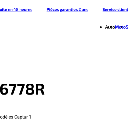
tuite
en 48 heures
Pièces garanties
2 ans
Service clien
Auto
Moto
06778R
odèles Captur 1