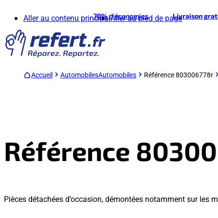
70%
d'économies
Livraison gra
Aller au contenu principal
Aller au pied de page
Accueil
Automobiles
Automobiles
Référence 803006778r
Référence 8030
Pièces détachées d’occasion, démontées notamment sur les m