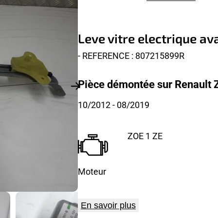
Leve vitre electrique a
- REFERENCE : 807215899R
Pièce démontée sur Renault Z
10/2012
- 08/2019
ZOE 1 ZE
Moteur
En savoir plus