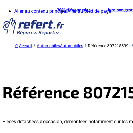
70%
d'économies
Livraison gra
Aller au contenu principal
Aller au pied de page
Accueil
Automobiles
Automobiles
Référence 807215899r
Référence 80721
Pièces détachées d’occasion, démontées notamment sur les m