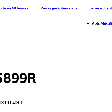
tuite
en 48 heures
Pièces garanties
2 ans
Service clien
Auto
Moto
5899R
odèles Zoe 1