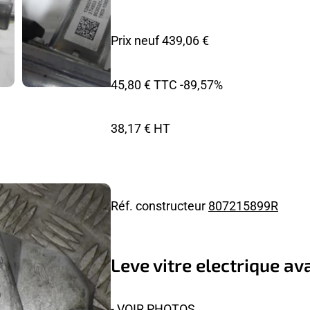
Prix neuf 439,06 €
45,80 € TTC
-89,57%
38,17 € HT
Réf. constructeur
807215899R
Leve vitre electrique a
- VOIR PHOTOS