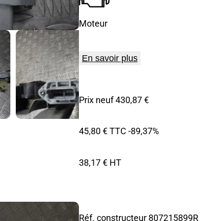
Moteur
En savoir plus
Prix neuf 430,87 €
45,80 € TTC
-89,37%
38,17 € HT
Réf. constructeur
807215899R