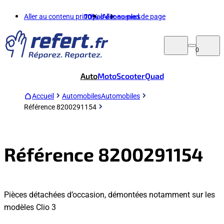
Aller au contenu principal
70%
d'économies
Aller au pied de page
0
Auto
Moto
Scooter
Quad
Accueil
Automobiles
Automobiles
Référence 8200291154
Référence 8200291154
Pièces détachées d’occasion, démontées notamment sur les
modèles Clio 3